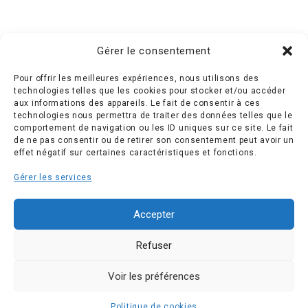
Gérer le consentement
Pour offrir les meilleures expériences, nous utilisons des
technologies telles que les cookies pour stocker et/ou accéder
aux informations des appareils. Le fait de consentir à ces
Créée en 1992, l’association française des Entreprises pour
technologies nous permettra de traiter des données telles que le
l’Environnement (EPE) rassemble une soixantaine de
comportement de navigation ou les ID uniques sur ce site. Le fait
grandes entreprises françaises et internationales de tous les
de ne pas consentir ou de retirer son consentement peut avoir un
secteurs de l’économie, afin de collaborer à leur
effet négatif sur certaines caractéristiques et fonctions.
transformation face aux enjeux d’une transition écologique
Gérer les services
intégrée.
L’association EPE
Actus
Accepter
Nos membres
Presse
Refuser
Travaux & Publications
Contacts
©2026 EPE
Voir les préférences
ESPACE MEMBRES
Newsletter
Mentions légales
RGPD
Plan du site
Politique de cookies