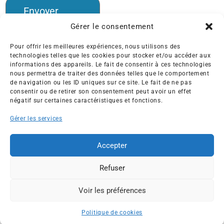
Envoyer
Gérer le consentement
Pour offrir les meilleures expériences, nous utilisons des
technologies telles que les cookies pour stocker et/ou accéder aux
informations des appareils. Le fait de consentir à ces technologies
nous permettra de traiter des données telles que le comportement
Créée en 1992, l’association française des Entreprises pour
de navigation ou les ID uniques sur ce site. Le fait de ne pas
l’Environnement (EPE) rassemble une soixantaine de grandes
consentir ou de retirer son consentement peut avoir un effet
entreprises françaises et internationales de tous les secteurs
négatif sur certaines caractéristiques et fonctions.
de l’économie, afin de collaborer à leur transformation face
Gérer les services
aux enjeux d’une transition écologique intégrée.
L’association EPE
Actus
Accepter
Nos membres
Presse
Refuser
Travaux & Publications
Contacts
©2026 EPE
Voir les préférences
ESPACE MEMBRES
Newsletter
Mentions légales
RGPD
Plan du site
Politique de cookies