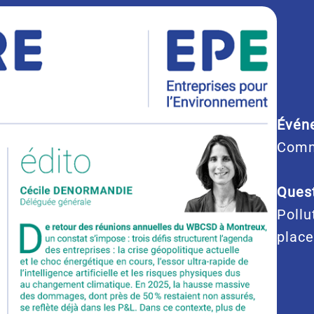
Évén
Comm
Quest
Pollu
place