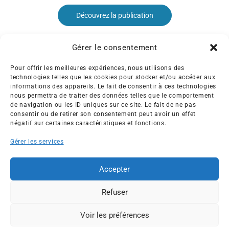
Découvrez la publication
Gérer le consentement
Pour offrir les meilleures expériences, nous utilisons des
technologies telles que les cookies pour stocker et/ou accéder aux
informations des appareils. Le fait de consentir à ces technologies
nous permettra de traiter des données telles que le comportement
Créée en 1992, l’association française des Entreprises pour
de navigation ou les ID uniques sur ce site. Le fait de ne pas
l’Environnement (EPE) rassemble une soixantaine de grandes
consentir ou de retirer son consentement peut avoir un effet
entreprises françaises et internationales de tous les secteurs
négatif sur certaines caractéristiques et fonctions.
de l’économie, afin de collaborer à leur transformation face
Gérer les services
aux enjeux d’une transition écologique intégrée.
L’association EPE
Actus
Accepter
Nos membres
Presse
Refuser
Travaux & Publications
Contacts
©2026 EPE
Voir les préférences
ESPACE MEMBRES
Newsletter
Mentions légales
RGPD
Plan du site