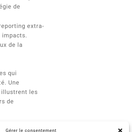
tégie de
reporting extra-
s impacts.
aux de la
es qui
té. Une
llustrent les
rs de
Gérer le consentement