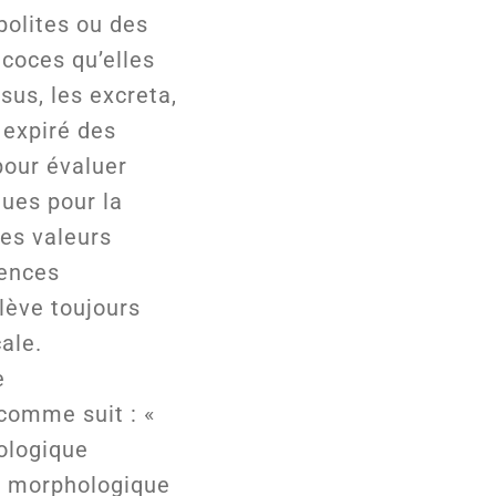
bolites ou des
écoces qu’elles
ssus, les excreta,
r expiré des
pour évaluer
ques pour la
es valeurs
rences
elève toujours
ale.
e
 comme suit : «
iologique
e, morphologique