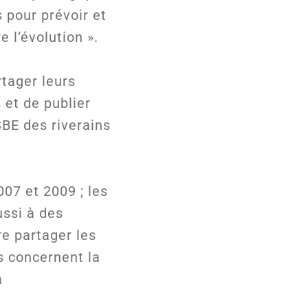
 pour prévoir et
e l’évolution ».
tager leurs
 et de publier
SBE des riverains
07 et 2009 ; les
ssi à des
re partager les
s concernent la
à