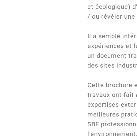
et écologique) 
/ ou révéler une
Il a semblé int
expériences et l
un document trai
des sites industr
Cette brochure e
travaux ont fai
expertises exter
meilleures prat
SBE professionne
l’environnement