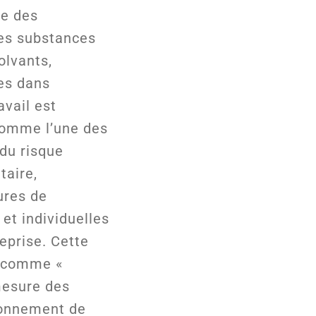
ue des
des substances
olvants,
es dans
avail est
comme l’une des
du risque
aire,
res de
 et individuelles
eprise. Cette
e comme «
 mesure des
ronnement de