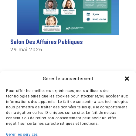
Salon Des Affaires Publiques
29 mai 2026
Gérer le consentement
Pour offrir les meilleures expériences, nous utilisons des
technologies telles que les cookies pour stocker et/ou accéder aux
informations des appareils. Le fait de consentir à ces technologies
nous permettra de traiter des données telles que le comportement
Créée en 1992, l’association française des Entreprises pour
de navigation ou les ID uniques sur ce site. Le fait de ne pas
l’Environnement (EPE) rassemble une soixantaine de grandes
consentir ou de retirer son consentement peut avoir un effet
entreprises françaises et internationales de tous les secteurs
négatif sur certaines caractéristiques et fonctions.
de l’économie, afin de collaborer à leur transformation face
Gérer les services