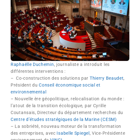
Raphaëlle Duchemin
, journaliste a introduit les
différentes interventions :
– Co-construction des solutions par
Thierry Beaudet
,
Président du
Conseil économique social et
environnemental
– Nouvelle ère géopolitique, relocalisation du monde :
l’atout de la transition écologique, par Cyrille
Coutansais, Directeur du département recherches du
Centre d’études stratégiques de la Marine (CESM)
– La sobriété, nouveau moteur de la transformation
des entreprises, avec
Isabelle Spiegel
, Vice-Présidente