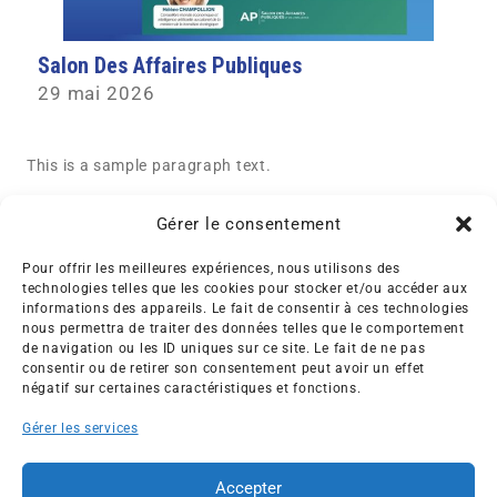
Salon Des Affaires Publiques
29 mai 2026
This is a sample paragraph text.
Gérer le consentement
Pour offrir les meilleures expériences, nous utilisons des
technologies telles que les cookies pour stocker et/ou accéder aux
informations des appareils. Le fait de consentir à ces technologies
nous permettra de traiter des données telles que le comportement
Créée en 1992, l’association française des Entreprises pour
de navigation ou les ID uniques sur ce site. Le fait de ne pas
l’Environnement (EPE) rassemble une soixantaine de grandes
consentir ou de retirer son consentement peut avoir un effet
entreprises françaises et internationales de tous les secteurs
négatif sur certaines caractéristiques et fonctions.
de l’économie, afin de collaborer à leur transformation face
Gérer les services
aux enjeux d’une transition écologique intégrée.
L’association EPE
Actus
Accepter