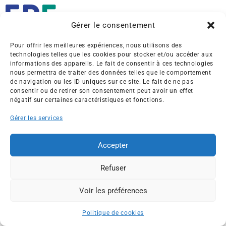
Gérer le consentement
Pour offrir les meilleures expériences, nous utilisons des
Créée en 1992, l’association française des Entreprises pour
technologies telles que les cookies pour stocker et/ou accéder aux
l’Environnement (EPE) rassemble une soixantaine de grandes
informations des appareils. Le fait de consentir à ces technologies
entreprises françaises et internationales de tous les secteurs
nous permettra de traiter des données telles que le comportement
de navigation ou les ID uniques sur ce site. Le fait de ne pas
de l’économie, afin de collaborer à leur transformation face
consentir ou de retirer son consentement peut avoir un effet
aux enjeux d’une transition écologique intégrée.
négatif sur certaines caractéristiques et fonctions.
L’association EPE
Actus
Gérer les services
Nos membres
Presse
Accepter
Travaux & Publications
Contacts
©2026 EPE
Refuser
Newsletter
Mentions légales
RGPD
Plan du site
Voir les préférences
ESPACE MEMBRES
Politique de cookies