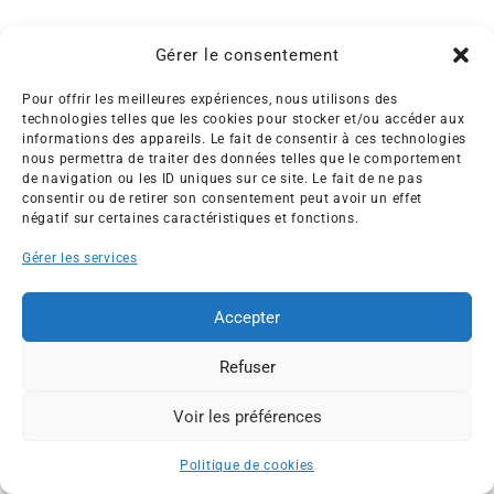
Gérer le consentement
Pour offrir les meilleures expériences, nous utilisons des
technologies telles que les cookies pour stocker et/ou accéder aux
informations des appareils. Le fait de consentir à ces technologies
Créée en 1992, l’association française des Entreprises pour
nous permettra de traiter des données telles que le comportement
de navigation ou les ID uniques sur ce site. Le fait de ne pas
l’Environnement (EPE) rassemble une soixantaine de grandes
consentir ou de retirer son consentement peut avoir un effet
entreprises françaises et internationales de tous les secteurs
négatif sur certaines caractéristiques et fonctions.
de l’économie, afin de collaborer à leur transformation face
aux enjeux d’une transition écologique intégrée.
Gérer les services
L’association EPE
Actus
Accepter
Nos membres
Presse
Travaux & Publications
Contacts
Refuser
©2026 EPE
Newsletter
Voir les préférences
Mentions légales
RGPD
Plan du site
ESPACE MEMBRES
Politique de cookies