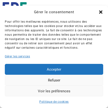
Gérer le consentement
Pour offrir les meilleures expériences, nous utilisons des
Créée en 1992, l’association française des Entreprises pour
technologies telles que les cookies pour stocker et/ou accéder aux
l’Environnement (EPE) rassemble une soixantaine de grandes
informations des appareils. Le fait de consentir à ces technologies
entreprises françaises et internationales de tous les secteurs
nous permettra de traiter des données telles que le comportement
de navigation ou les ID uniques sur ce site. Le fait de ne pas
de l’économie, afin de collaborer à leur transformation face
consentir ou de retirer son consentement peut avoir un effet
aux enjeux d’une transition écologique intégrée.
négatif sur certaines caractéristiques et fonctions.
L’association EPE
Actus
Gérer les services
Nos membres
Presse
Accepter
Travaux & Publications
Contacts
©2026 EPE
Refuser
Newsletter
Mentions légales
RGPD
Plan du site
Voir les préférences
ESPACE MEMBRES
Politique de cookies