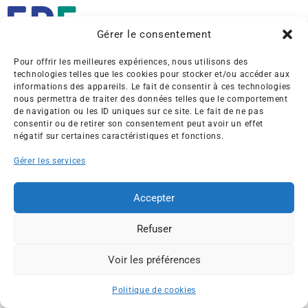
Gérer le consentement
Pour offrir les meilleures expériences, nous utilisons des
Créée en 1992, l’association française des Entreprises pour
technologies telles que les cookies pour stocker et/ou accéder aux
l’Environnement (EPE) rassemble une soixantaine de grandes
informations des appareils. Le fait de consentir à ces technologies
entreprises françaises et internationales de tous les secteurs
nous permettra de traiter des données telles que le comportement
de navigation ou les ID uniques sur ce site. Le fait de ne pas
de l’économie, afin de collaborer à leur transformation face
consentir ou de retirer son consentement peut avoir un effet
aux enjeux d’une transition écologique intégrée.
négatif sur certaines caractéristiques et fonctions.
L’association EPE
Actus
Gérer les services
Nos membres
Presse
Accepter
Travaux & Publications
Contacts
©2026 EPE
Refuser
Newsletter
Mentions légales
RGPD
Plan du site
Voir les préférences
ESPACE MEMBRES
Politique de cookies