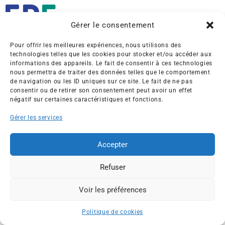
Gérer le consentement
Pour offrir les meilleures expériences, nous utilisons des
Créée en 1992, l’association française des Entreprises pour
technologies telles que les cookies pour stocker et/ou accéder aux
l’Environnement (EPE) rassemble une soixantaine de grandes
informations des appareils. Le fait de consentir à ces technologies
entreprises françaises et internationales de tous les secteurs
nous permettra de traiter des données telles que le comportement
de navigation ou les ID uniques sur ce site. Le fait de ne pas
de l’économie, afin de collaborer à leur transformation face
consentir ou de retirer son consentement peut avoir un effet
aux enjeux d’une transition écologique intégrée.
négatif sur certaines caractéristiques et fonctions.
L’association EPE
Actus
Gérer les services
Nos membres
Presse
Accepter
Travaux & Publications
Contacts
©2026 EPE
Refuser
Newsletter
Mentions légales
RGPD
Plan du site
Voir les préférences
ESPACE MEMBRES
Politique de cookies