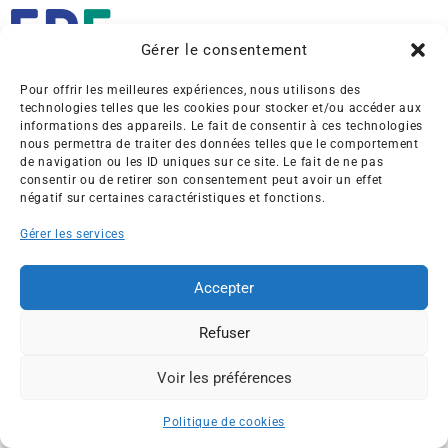
Gérer le consentement
Pour offrir les meilleures expériences, nous utilisons des
Créée en 1992, l’association française des Entreprises pour
technologies telles que les cookies pour stocker et/ou accéder aux
l’Environnement (EPE) rassemble une soixantaine de grandes
informations des appareils. Le fait de consentir à ces technologies
entreprises françaises et internationales de tous les secteurs
nous permettra de traiter des données telles que le comportement
de navigation ou les ID uniques sur ce site. Le fait de ne pas
de l’économie, afin de collaborer à leur transformation face
consentir ou de retirer son consentement peut avoir un effet
aux enjeux d’une transition écologique intégrée.
négatif sur certaines caractéristiques et fonctions.
L’association EPE
Actus
Gérer les services
Nos membres
Presse
Accepter
Travaux & Publications
Contacts
©2026 EPE
Refuser
Newsletter
Mentions légales
RGPD
Plan du site
Voir les préférences
ESPACE MEMBRES
Politique de cookies