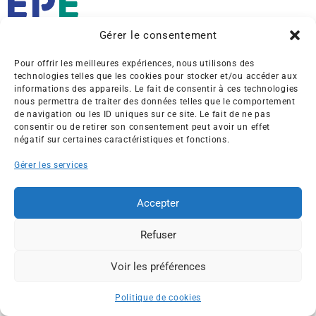
Gérer le consentement
Créée en 1992, l’association française des Entreprises pour
Pour offrir les meilleures expériences, nous utilisons des
l’Environnement (EPE) rassemble une soixantaine de grandes
technologies telles que les cookies pour stocker et/ou accéder aux
entreprises françaises et internationales de tous les secteurs
informations des appareils. Le fait de consentir à ces technologies
de l’économie, afin de collaborer à leur transformation face
nous permettra de traiter des données telles que le comportement
aux enjeux d’une transition écologique intégrée.
de navigation ou les ID uniques sur ce site. Le fait de ne pas
consentir ou de retirer son consentement peut avoir un effet
négatif sur certaines caractéristiques et fonctions.
L’association EPE
Actus
Nos membres
Presse
Gérer les services
Travaux & Publications
Contacts
Accepter
©2026 EPE
Newsletter
Mentions légales
RGPD
Plan du site
Refuser
Voir les préférences
ESPACE MEMBRES
Politique de cookies