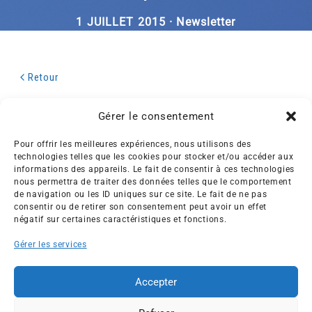
1 JUILLET 2015 · Newsletter
Retour
Gérer le consentement
Pour offrir les meilleures expériences, nous utilisons des
technologies telles que les cookies pour stocker et/ou accéder aux
informations des appareils. Le fait de consentir à ces technologies
nous permettra de traiter des données telles que le comportement
Créée en 1992, l’association française des Entreprises pour
de navigation ou les ID uniques sur ce site. Le fait de ne pas
l’Environnement (EPE) rassemble une soixantaine de grandes
consentir ou de retirer son consentement peut avoir un effet
entreprises françaises et internationales de tous les secteurs
négatif sur certaines caractéristiques et fonctions.
de l’économie, afin de collaborer à leur transformation face
Gérer les services
aux enjeux d’une transition écologique intégrée.
L’association EPE
Actus
Accepter
Nos membres
Presse