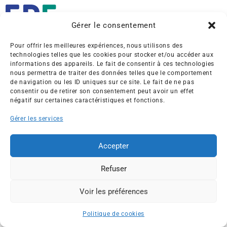
Gérer le consentement
Pour offrir les meilleures expériences, nous utilisons des
Créée en 1992, l’association française des Entreprises pour
technologies telles que les cookies pour stocker et/ou accéder aux
l’Environnement (EPE) rassemble une soixantaine de grandes
informations des appareils. Le fait de consentir à ces technologies
entreprises françaises et internationales de tous les secteurs
nous permettra de traiter des données telles que le comportement
de navigation ou les ID uniques sur ce site. Le fait de ne pas
de l’économie, afin de collaborer à leur transformation face
consentir ou de retirer son consentement peut avoir un effet
aux enjeux d’une transition écologique intégrée.
négatif sur certaines caractéristiques et fonctions.
L’association EPE
Actus
Gérer les services
Nos membres
Presse
Accepter
Travaux & Publications
Contacts
©2026 EPE
Refuser
Newsletter
Mentions légales
RGPD
Plan du site
Voir les préférences
ESPACE MEMBRES
Politique de cookies