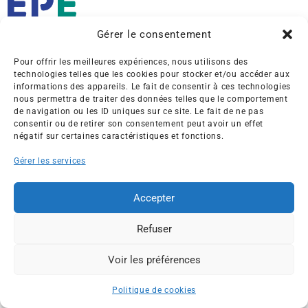
Gérer le consentement
Créée en 1992, l’association française des Entreprises pour
Pour offrir les meilleures expériences, nous utilisons des
l’Environnement (EPE) rassemble une soixantaine de grandes
technologies telles que les cookies pour stocker et/ou accéder aux
entreprises françaises et internationales de tous les secteurs
informations des appareils. Le fait de consentir à ces technologies
de l’économie, afin de collaborer à leur transformation face
nous permettra de traiter des données telles que le comportement
aux enjeux d’une transition écologique intégrée.
de navigation ou les ID uniques sur ce site. Le fait de ne pas
consentir ou de retirer son consentement peut avoir un effet
négatif sur certaines caractéristiques et fonctions.
L’association EPE
Actus
Nos membres
Presse
Gérer les services
Travaux & Publications
Contacts
Accepter
©2026 EPE
Newsletter
Mentions légales
RGPD
Plan du site
Refuser
Voir les préférences
ESPACE MEMBRES
Politique de cookies