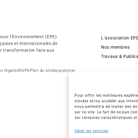
 pour l’Environnement (EPE)
L’association EP
aises et internationales de
Nos membres
eur transformation face aux
Travaux & Public
Newsletter
s légales
RGPD
Plan du site
Pour offrir les meilleures expéri
stocker et/ou accéder aux inform
nous permettra de traiter des d
sur ce site. Le fait de ne pas co
sur certaines caractéristiques et
Gérer les services