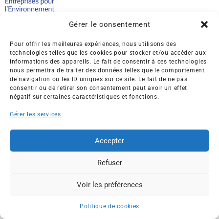
Créée en 1992, l’association française des Entreprises pour
Gérer le consentement
l’Environnement (EPE) rassemble une soixantaine de grandes
entreprises françaises et internationales de tous les secteurs
Pour offrir les meilleures expériences, nous utilisons des
de l’économie, afin de collaborer à leur transformation face
technologies telles que les cookies pour stocker et/ou accéder aux
aux enjeux d’une transition écologique intégrée.
informations des appareils. Le fait de consentir à ces technologies
nous permettra de traiter des données telles que le comportement
de navigation ou les ID uniques sur ce site. Le fait de ne pas
L’association EPE
Actus
consentir ou de retirer son consentement peut avoir un effet
Nos membres
Presse
négatif sur certaines caractéristiques et fonctions.
Travaux & Publications
Contacts
Gérer les services
©2026 EPE
Newsletter
Mentions légales
RGPD
Plan du site
Accepter
Refuser
Voir les préférences
ESPACE MEMBRES
Politique de cookies