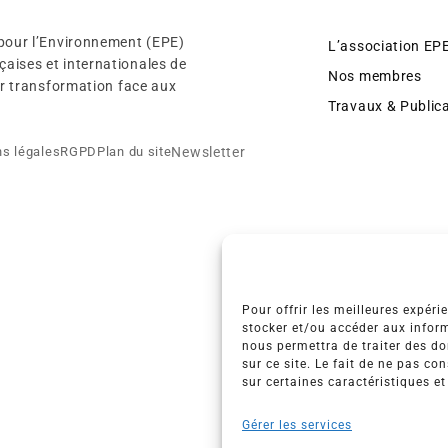
 pour l’Environnement (EPE)
L’association EP
aises et internationales de
Nos membres
eur transformation face aux
Travaux & Public
Newsletter
s légales
RGPD
Plan du site
Pour offrir les meilleures expéri
stocker et/ou accéder aux inform
nous permettra de traiter des d
sur ce site. Le fait de ne pas co
sur certaines caractéristiques et
Gérer les services