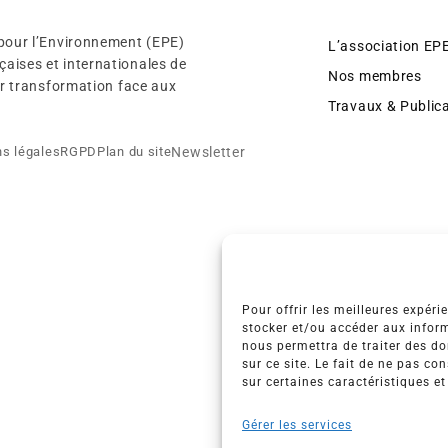
 pour l’Environnement (EPE)
L’association EP
aises et internationales de
Nos membres
eur transformation face aux
Travaux & Public
Newsletter
s légales
RGPD
Plan du site
Pour offrir les meilleures expéri
stocker et/ou accéder aux inform
nous permettra de traiter des d
sur ce site. Le fait de ne pas co
sur certaines caractéristiques et
Gérer les services