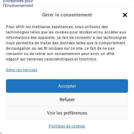
Créée en 1992, l’association française des Entreprises pour
Gérer le consentement
l’Environnement (EPE) rassemble une soixantaine de grandes
entreprises françaises et internationales de tous les secteurs
Pour offrir les meilleures expériences, nous utilisons des
de l’économie, afin de collaborer à leur transformation face
technologies telles que les cookies pour stocker et/ou accéder aux
aux enjeux d’une transition écologique intégrée.
informations des appareils. Le fait de consentir à ces technologies
nous permettra de traiter des données telles que le comportement
de navigation ou les ID uniques sur ce site. Le fait de ne pas
L’association EPE
Actus
consentir ou de retirer son consentement peut avoir un effet
Nos membres
Presse
négatif sur certaines caractéristiques et fonctions.
Travaux & Publications
Contacts
Gérer les services
©2026 EPE
Newsletter
Mentions légales
RGPD
Plan du site
Accepter
Refuser
Voir les préférences
ESPACE MEMBRES
Politique de cookies