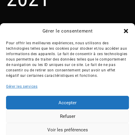
Gérer le consentement
Pour offrir les meilleures expériences, nous utilisons des
technologies telles que les cookies pour stocker et/ou accéder aux
informations des appareils. Le fait de consentir à ces technologies
nous permettra de traiter des données telles que le comportement
Créée en 1992, l’association française des Entreprises pour
de navigation ou les ID uniques sur ce site. Le fait de ne pas
l’Environnement (EPE) rassemble une soixantaine de grandes
consentir ou de retirer son consentement peut avoir un effet
entreprises françaises et internationales de tous les secteurs
négatif sur certaines caractéristiques et fonctions.
de l’économie, afin de collaborer à leur transformation face
Gérer les services
aux enjeux d’une transition écologique intégrée.
L’association EPE
Actus
Accepter
Nos membres
Presse
Refuser
Travaux & Publications
Contacts
©2026 EPE
Voir les préférences
ESPACE MEMBRES
Newsletter
Mentions légales
RGPD
Plan du site