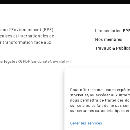
 pour l’Environnement (EPE)
L’association EP
aises et internationales de
Nos membres
eur transformation face aux
Travaux & Public
Newsletter
s légales
RGPD
Plan du site
Pour offrir les meilleures expéri
stocker et/ou accéder aux inform
nous permettra de traiter des d
sur ce site. Le fait de ne pas co
sur certaines caractéristiques et
Gérer les services