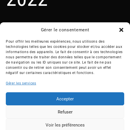
Gérer le consentement
Pour offrir les meilleures expériences, nous utilisons des
technologies telles que les cookies pour stocker et/ou accéder aux
informations des appareils. Le fait de consentir à ces technologies
nous permettra de traiter des données telles que le comportement
Créée en 1992, l’association française des Entreprises pour
de navigation ou les ID uniques sur ce site. Le fait de ne pas
l’Environnement (EPE) rassemble une soixantaine de grandes
consentir ou de retirer son consentement peut avoir un effet
entreprises françaises et internationales de tous les secteurs
négatif sur certaines caractéristiques et fonctions.
de l’économie, afin de collaborer à leur transformation face
Gérer les services
aux enjeux d’une transition écologique intégrée.
L’association EPE
Actus
Accepter
Nos membres
Presse
Refuser
Travaux & Publications
Contacts
©2026 EPE
Voir les préférences
ESPACE MEMBRES
Newsletter
Mentions légales
RGPD
Plan du site