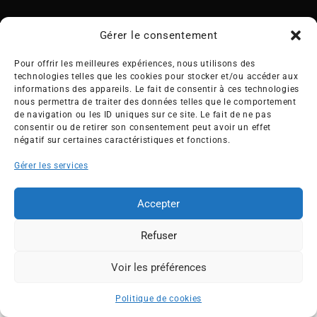
Gérer le consentement
Pour offrir les meilleures expériences, nous utilisons des
technologies telles que les cookies pour stocker et/ou accéder aux
Créée en 1992, l’association française des Entreprises pour
informations des appareils. Le fait de consentir à ces technologies
l’Environnement (EPE) rassemble une soixantaine de grandes
nous permettra de traiter des données telles que le comportement
de navigation ou les ID uniques sur ce site. Le fait de ne pas
entreprises françaises et internationales de tous les secteurs
consentir ou de retirer son consentement peut avoir un effet
de l’économie, afin de collaborer à leur transformation face
négatif sur certaines caractéristiques et fonctions.
aux enjeux d’une transition écologique intégrée.
Gérer les services
L’association EPE
Actus
Nos membres
Presse
Accepter
Travaux & Publications
Contacts
Refuser
©2026 EPE
Newsletter
Mentions légales
RGPD
Plan du site
Voir les préférences
ESPACE MEMBRES
Politique de cookies