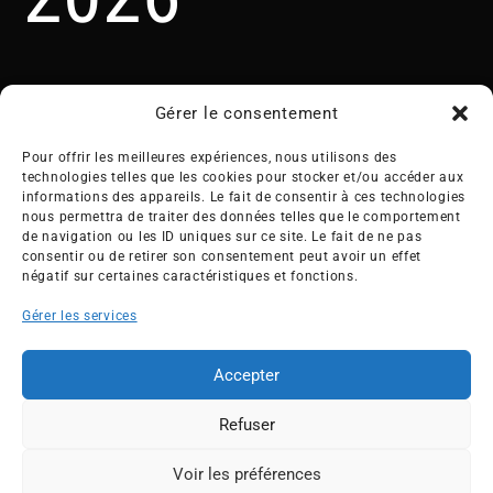
Gérer le consentement
Pour offrir les meilleures expériences, nous utilisons des
technologies telles que les cookies pour stocker et/ou accéder aux
informations des appareils. Le fait de consentir à ces technologies
nous permettra de traiter des données telles que le comportement
Créée en 1992, l’association française des Entreprises pour
de navigation ou les ID uniques sur ce site. Le fait de ne pas
l’Environnement (EPE) rassemble une soixantaine de grandes
consentir ou de retirer son consentement peut avoir un effet
entreprises françaises et internationales de tous les secteurs
négatif sur certaines caractéristiques et fonctions.
de l’économie, afin de collaborer à leur transformation face
Gérer les services
aux enjeux d’une transition écologique intégrée.
L’association EPE
Actus
Accepter
Nos membres
Presse
Refuser
Travaux & Publications
Contacts
©2026 EPE
Voir les préférences
ESPACE MEMBRES
Newsletter
Mentions légales
RGPD
Plan du site