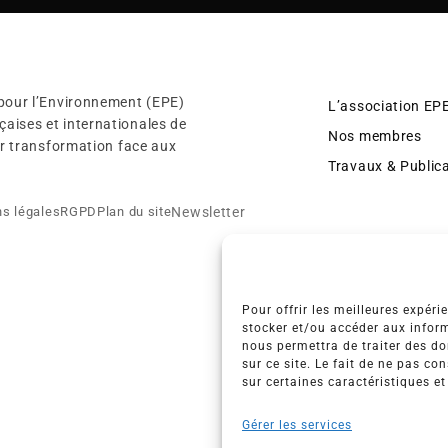
 pour l’Environnement (EPE)
L’association EP
aises et internationales de
Nos membres
eur transformation face aux
Travaux & Public
Newsletter
s légales
RGPD
Plan du site
Pour offrir les meilleures expéri
stocker et/ou accéder aux inform
nous permettra de traiter des d
sur ce site. Le fait de ne pas co
sur certaines caractéristiques et
Gérer les services