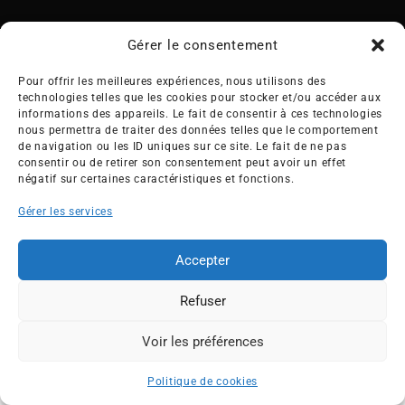
Gérer le consentement
Pour offrir les meilleures expériences, nous utilisons des
technologies telles que les cookies pour stocker et/ou accéder aux
Créée en 1992, l’association française des Entreprises pour
informations des appareils. Le fait de consentir à ces technologies
l’Environnement (EPE) rassemble une soixantaine de grandes
nous permettra de traiter des données telles que le comportement
de navigation ou les ID uniques sur ce site. Le fait de ne pas
entreprises françaises et internationales de tous les secteurs
consentir ou de retirer son consentement peut avoir un effet
de l’économie, afin de collaborer à leur transformation face
négatif sur certaines caractéristiques et fonctions.
aux enjeux d’une transition écologique intégrée.
Gérer les services
L’association EPE
Actus
Nos membres
Presse
Accepter
Travaux & Publications
Contacts
Refuser
©2026 EPE
Newsletter
Mentions légales
RGPD
Plan du site
Voir les préférences
ESPACE MEMBRES
Politique de cookies