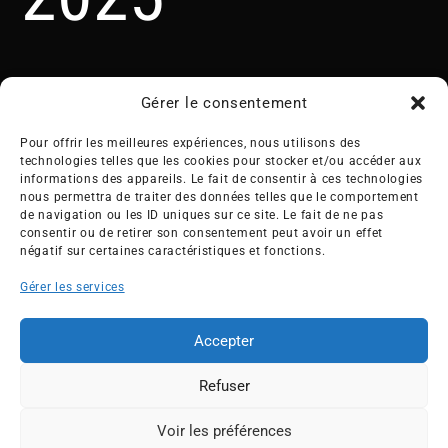
Gérer le consentement
Pour offrir les meilleures expériences, nous utilisons des
technologies telles que les cookies pour stocker et/ou accéder aux
informations des appareils. Le fait de consentir à ces technologies
nous permettra de traiter des données telles que le comportement
Créée en 1992, l’association française des Entreprises pour
de navigation ou les ID uniques sur ce site. Le fait de ne pas
l’Environnement (EPE) rassemble une soixantaine de grandes
consentir ou de retirer son consentement peut avoir un effet
entreprises françaises et internationales de tous les secteurs
négatif sur certaines caractéristiques et fonctions.
de l’économie, afin de collaborer à leur transformation face
Gérer les services
aux enjeux d’une transition écologique intégrée.
L’association EPE
Actus
Accepter
Nos membres
Presse
Refuser
Travaux & Publications
Contacts
©2026 EPE
Voir les préférences
ESPACE MEMBRES
Newsletter
Mentions légales
RGPD
Plan du site