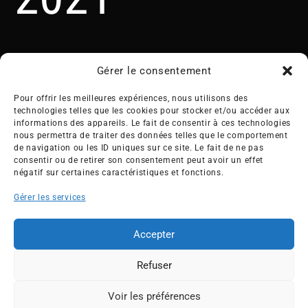
Gérer le consentement
Pour offrir les meilleures expériences, nous utilisons des
technologies telles que les cookies pour stocker et/ou accéder aux
informations des appareils. Le fait de consentir à ces technologies
nous permettra de traiter des données telles que le comportement
Créée en 1992, l’association française des Entreprises pour
de navigation ou les ID uniques sur ce site. Le fait de ne pas
l’Environnement (EPE) rassemble une soixantaine de grandes
consentir ou de retirer son consentement peut avoir un effet
entreprises françaises et internationales de tous les secteurs
négatif sur certaines caractéristiques et fonctions.
de l’économie, afin de collaborer à leur transformation face
Gérer les services
aux enjeux d’une transition écologique intégrée.
L’association EPE
Actus
Accepter
Nos membres
Presse
Refuser
Travaux & Publications
Contacts
©2026 EPE
Voir les préférences
ESPACE MEMBRES
Newsletter
Mentions légales
RGPD
Plan du site