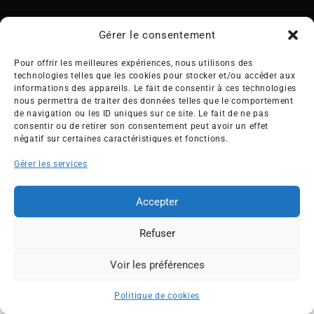
Gérer le consentement
Pour offrir les meilleures expériences, nous utilisons des
technologies telles que les cookies pour stocker et/ou accéder aux
Créée en 1992, l’association française des Entreprises pour
informations des appareils. Le fait de consentir à ces technologies
l’Environnement (EPE) rassemble une soixantaine de grandes
nous permettra de traiter des données telles que le comportement
de navigation ou les ID uniques sur ce site. Le fait de ne pas
entreprises françaises et internationales de tous les secteurs
consentir ou de retirer son consentement peut avoir un effet
de l’économie, afin de collaborer à leur transformation face
négatif sur certaines caractéristiques et fonctions.
aux enjeux d’une transition écologique intégrée.
Gérer les services
L’association EPE
Actus
Nos membres
Presse
Accepter
Travaux & Publications
Contacts
Refuser
©2026 EPE
Newsletter
Mentions légales
RGPD
Plan du site
Voir les préférences
ESPACE MEMBRES
Politique de cookies