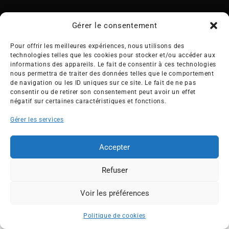
Gérer le consentement
Pour offrir les meilleures expériences, nous utilisons des
technologies telles que les cookies pour stocker et/ou accéder aux
Créée en 1992, l’association française des Entreprises pour
informations des appareils. Le fait de consentir à ces technologies
l’Environnement (EPE) rassemble une soixantaine de grandes
nous permettra de traiter des données telles que le comportement
de navigation ou les ID uniques sur ce site. Le fait de ne pas
entreprises françaises et internationales de tous les secteurs
consentir ou de retirer son consentement peut avoir un effet
de l’économie, afin de collaborer à leur transformation face
négatif sur certaines caractéristiques et fonctions.
aux enjeux d’une transition écologique intégrée.
Gérer les services
L’association EPE
Actus
Nos membres
Presse
Accepter
Travaux & Publications
Contacts
Refuser
©2026 EPE
Newsletter
Mentions légales
RGPD
Plan du site
Voir les préférences
ESPACE MEMBRES
Politique de cookies