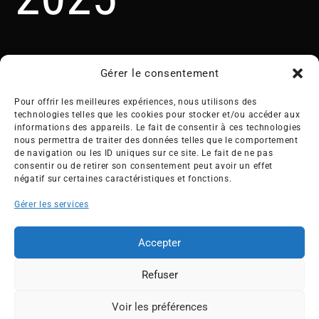
Gérer le consentement
Pour offrir les meilleures expériences, nous utilisons des
technologies telles que les cookies pour stocker et/ou accéder aux
informations des appareils. Le fait de consentir à ces technologies
nous permettra de traiter des données telles que le comportement
Créée en 1992, l’association française des Entreprises pour
de navigation ou les ID uniques sur ce site. Le fait de ne pas
l’Environnement (EPE) rassemble une soixantaine de grandes
consentir ou de retirer son consentement peut avoir un effet
entreprises françaises et internationales de tous les secteurs
négatif sur certaines caractéristiques et fonctions.
de l’économie, afin de collaborer à leur transformation face
Gérer les services
aux enjeux d’une transition écologique intégrée.
L’association EPE
Actus
Accepter
Nos membres
Presse
Refuser
Travaux & Publications
Contacts
©2026 EPE
Voir les préférences
ESPACE MEMBRES
Newsletter
Mentions légales
RGPD
Plan du site