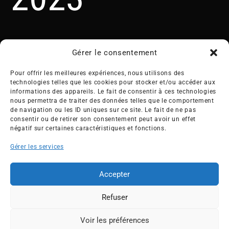
Gérer le consentement
Pour offrir les meilleures expériences, nous utilisons des
technologies telles que les cookies pour stocker et/ou accéder aux
informations des appareils. Le fait de consentir à ces technologies
nous permettra de traiter des données telles que le comportement
Créée en 1992, l’association française des Entreprises pour
de navigation ou les ID uniques sur ce site. Le fait de ne pas
l’Environnement (EPE) rassemble une soixantaine de grandes
consentir ou de retirer son consentement peut avoir un effet
entreprises françaises et internationales de tous les secteurs
négatif sur certaines caractéristiques et fonctions.
de l’économie, afin de collaborer à leur transformation face
Gérer les services
aux enjeux d’une transition écologique intégrée.
L’association EPE
Actus
Accepter
Nos membres
Presse
Refuser
Travaux & Publications
Contacts
©2026 EPE
Voir les préférences
ESPACE MEMBRES
Newsletter
Mentions légales
RGPD
Plan du site