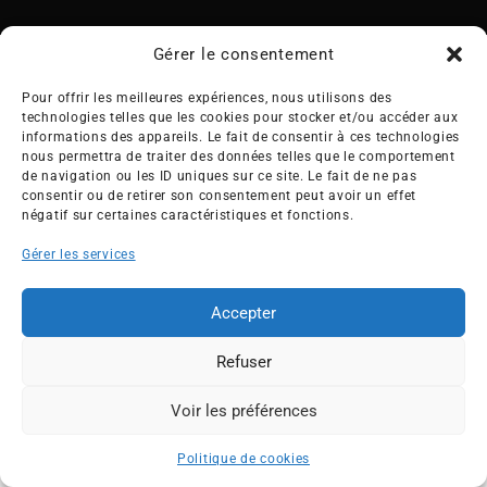
Gérer le consentement
Pour offrir les meilleures expériences, nous utilisons des
technologies telles que les cookies pour stocker et/ou accéder aux
Créée en 1992, l’association française des Entreprises pour
informations des appareils. Le fait de consentir à ces technologies
l’Environnement (EPE) rassemble une soixantaine de grandes
nous permettra de traiter des données telles que le comportement
de navigation ou les ID uniques sur ce site. Le fait de ne pas
entreprises françaises et internationales de tous les secteurs
consentir ou de retirer son consentement peut avoir un effet
de l’économie, afin de collaborer à leur transformation face
négatif sur certaines caractéristiques et fonctions.
aux enjeux d’une transition écologique intégrée.
Gérer les services
L’association EPE
Actus
Nos membres
Presse
Accepter
Travaux & Publications
Contacts
Refuser
©2026 EPE
Newsletter
Mentions légales
RGPD
Plan du site
Voir les préférences
ESPACE MEMBRES
Politique de cookies