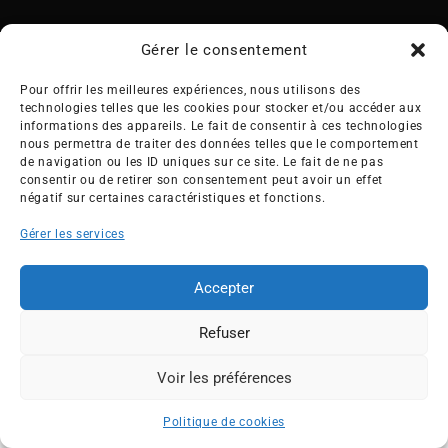
Gérer le consentement
Pour offrir les meilleures expériences, nous utilisons des
technologies telles que les cookies pour stocker et/ou accéder aux
Créée en 1992, l’association française des Entreprises pour
informations des appareils. Le fait de consentir à ces technologies
l’Environnement (EPE) rassemble une soixantaine de grandes
nous permettra de traiter des données telles que le comportement
de navigation ou les ID uniques sur ce site. Le fait de ne pas
entreprises françaises et internationales de tous les secteurs
consentir ou de retirer son consentement peut avoir un effet
de l’économie, afin de collaborer à leur transformation face
négatif sur certaines caractéristiques et fonctions.
aux enjeux d’une transition écologique intégrée.
Gérer les services
L’association EPE
Actus
Nos membres
Presse
Accepter
Travaux & Publications
Contacts
Refuser
©2026 EPE
Newsletter
Mentions légales
RGPD
Plan du site
Voir les préférences
ESPACE MEMBRES
Politique de cookies