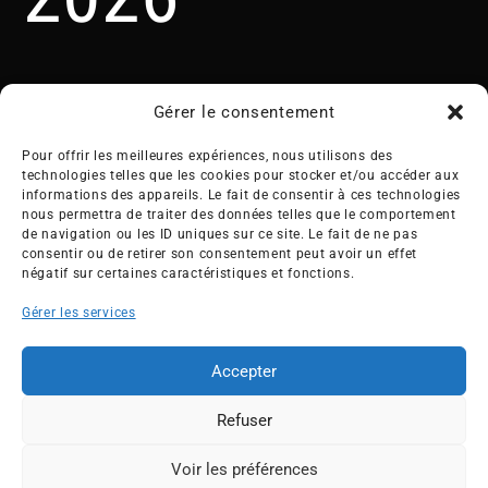
Gérer le consentement
Pour offrir les meilleures expériences, nous utilisons des
technologies telles que les cookies pour stocker et/ou accéder aux
informations des appareils. Le fait de consentir à ces technologies
nous permettra de traiter des données telles que le comportement
Créée en 1992, l’association française des Entreprises pour
de navigation ou les ID uniques sur ce site. Le fait de ne pas
l’Environnement (EPE) rassemble une soixantaine de grandes
consentir ou de retirer son consentement peut avoir un effet
entreprises françaises et internationales de tous les secteurs
négatif sur certaines caractéristiques et fonctions.
de l’économie, afin de collaborer à leur transformation face
Gérer les services
aux enjeux d’une transition écologique intégrée.
L’association EPE
Actus
Accepter
Nos membres
Presse
Refuser
Travaux & Publications
Contacts
©2026 EPE
Voir les préférences
ESPACE MEMBRES
Newsletter
Mentions légales
RGPD
Plan du site