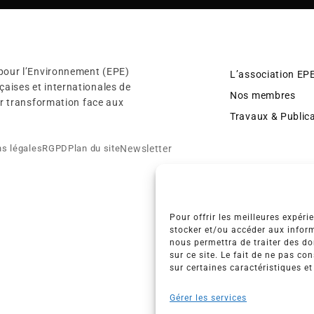
 pour l’Environnement (EPE)
L’association EP
aises et internationales de
Nos membres
eur transformation face aux
Travaux & Public
Newsletter
s légales
RGPD
Plan du site
Pour offrir les meilleures expéri
stocker et/ou accéder aux inform
nous permettra de traiter des d
sur ce site. Le fait de ne pas co
sur certaines caractéristiques et
Gérer les services