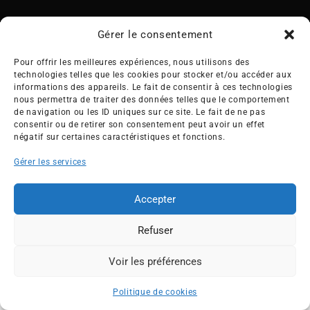
Gérer le consentement
Pour offrir les meilleures expériences, nous utilisons des
technologies telles que les cookies pour stocker et/ou accéder aux
Créée en 1992, l’association française des Entreprises pour
informations des appareils. Le fait de consentir à ces technologies
l’Environnement (EPE) rassemble une soixantaine de grandes
nous permettra de traiter des données telles que le comportement
de navigation ou les ID uniques sur ce site. Le fait de ne pas
entreprises françaises et internationales de tous les secteurs
consentir ou de retirer son consentement peut avoir un effet
de l’économie, afin de collaborer à leur transformation face
négatif sur certaines caractéristiques et fonctions.
aux enjeux d’une transition écologique intégrée.
Gérer les services
L’association EPE
Actus
Nos membres
Presse
Accepter
Travaux & Publications
Contacts
Refuser
©2026 EPE
Newsletter
Mentions légales
RGPD
Plan du site
Voir les préférences
ESPACE MEMBRES
Politique de cookies