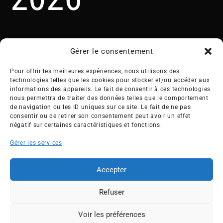
Gérer le consentement
Pour offrir les meilleures expériences, nous utilisons des
technologies telles que les cookies pour stocker et/ou accéder aux
informations des appareils. Le fait de consentir à ces technologies
nous permettra de traiter des données telles que le comportement
Créée en 1992, l’association française des Entreprises pour
de navigation ou les ID uniques sur ce site. Le fait de ne pas
l’Environnement (EPE) rassemble une soixantaine de grandes
consentir ou de retirer son consentement peut avoir un effet
entreprises françaises et internationales de tous les secteurs
négatif sur certaines caractéristiques et fonctions.
de l’économie, afin de collaborer à leur transformation face
Gérer les services
aux enjeux d’une transition écologique intégrée.
L’association EPE
Actus
Accepter
Nos membres
Presse
Refuser
Travaux & Publications
Contacts
©2026 EPE
Voir les préférences
ESPACE MEMBRES
Newsletter
Mentions légales
RGPD
Plan du site