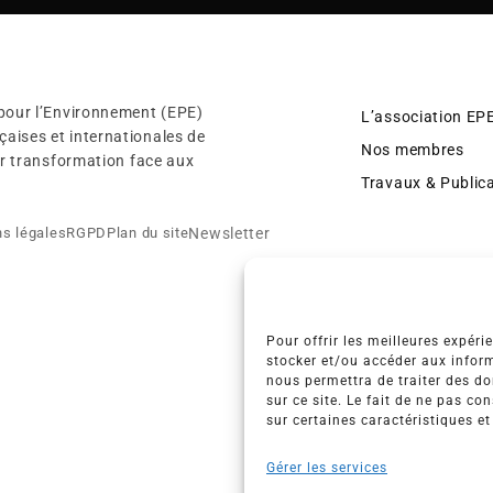
 pour l’Environnement (EPE)
L’association EP
aises et internationales de
Nos membres
eur transformation face aux
Travaux & Public
Newsletter
s légales
RGPD
Plan du site
Pour offrir les meilleures expéri
stocker et/ou accéder aux inform
nous permettra de traiter des d
sur ce site. Le fait de ne pas co
sur certaines caractéristiques et
Gérer les services