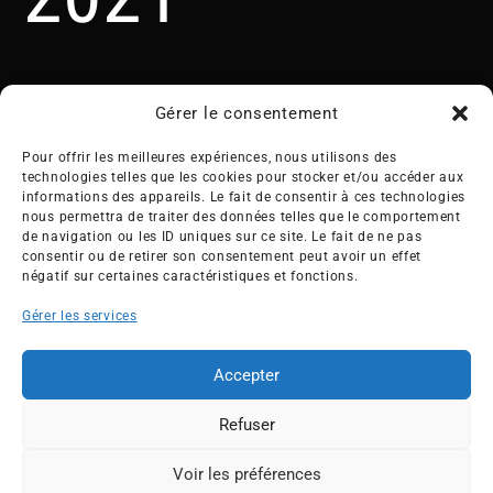
Gérer le consentement
Pour offrir les meilleures expériences, nous utilisons des
technologies telles que les cookies pour stocker et/ou accéder aux
informations des appareils. Le fait de consentir à ces technologies
nous permettra de traiter des données telles que le comportement
Créée en 1992, l’association française des Entreprises pour
de navigation ou les ID uniques sur ce site. Le fait de ne pas
l’Environnement (EPE) rassemble une soixantaine de grandes
consentir ou de retirer son consentement peut avoir un effet
entreprises françaises et internationales de tous les secteurs
négatif sur certaines caractéristiques et fonctions.
de l’économie, afin de collaborer à leur transformation face
Gérer les services
aux enjeux d’une transition écologique intégrée.
L’association EPE
Actus
Accepter
Nos membres
Presse
Refuser
Travaux & Publications
Contacts
©2026 EPE
Voir les préférences
ESPACE MEMBRES
Newsletter
Mentions légales
RGPD
Plan du site