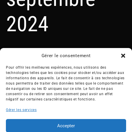
2024
Gérer le consentement
Pour offrir les meilleures expériences, nous utilisons des
technologies telles que les cookies pour stocker et/ou accéder aux
informations des appareils. Le fait de consentir à ces technologies
nous permettra de traiter des données telles que le comportement
Créée en 1992, l’association française des Entreprises pour
de navigation ou les ID uniques sur ce site. Le fait de ne pas
l’Environnement (EPE) rassemble une soixantaine de grandes
consentir ou de retirer son consentement peut avoir un effet
entreprises françaises et internationales de tous les secteurs
négatif sur certaines caractéristiques et fonctions.
de l’économie, afin de collaborer à leur transformation face
Gérer les services
aux enjeux d’une transition écologique intégrée.
L’association EPE
Actus
Accepter