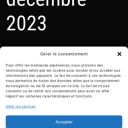
2023
Gérer le consentement
Pour offrir les meilleures expériences, nous utilisons des
technologies telles que les cookies pour stocker et/ou accéder aux
informations des appareils. Le fait de consentir à ces technologies
nous permettra de traiter des données telles que le comportement
Créée en 1992, l’association française des Entreprises pour
de navigation ou les ID uniques sur ce site. Le fait de ne pas
l’Environnement (EPE) rassemble une soixantaine de grandes
consentir ou de retirer son consentement peut avoir un effet
entreprises françaises et internationales de tous les secteurs
négatif sur certaines caractéristiques et fonctions.
de l’économie, afin de collaborer à leur transformation face
Gérer les services
aux enjeux d’une transition écologique intégrée.
L’association EPE
Actus
Accepter