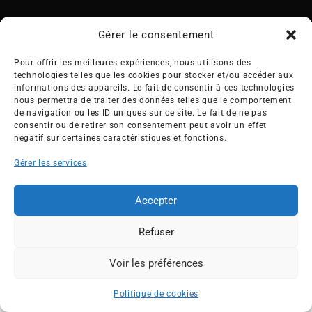
Gérer le consentement
Pour offrir les meilleures expériences, nous utilisons des
technologies telles que les cookies pour stocker et/ou accéder aux
Créée en 1992, l’association française des Entreprises pour
informations des appareils. Le fait de consentir à ces technologies
l’Environnement (EPE) rassemble une soixantaine de grandes
nous permettra de traiter des données telles que le comportement
de navigation ou les ID uniques sur ce site. Le fait de ne pas
entreprises françaises et internationales de tous les secteurs
consentir ou de retirer son consentement peut avoir un effet
de l’économie, afin de collaborer à leur transformation face
négatif sur certaines caractéristiques et fonctions.
aux enjeux d’une transition écologique intégrée.
Gérer les services
L’association EPE
Actus
Nos membres
Presse
Accepter
Travaux & Publications
Contacts
Refuser
©2026 EPE
Newsletter
Mentions légales
RGPD
Plan du site
Voir les préférences
ESPACE MEMBRES
Politique de cookies