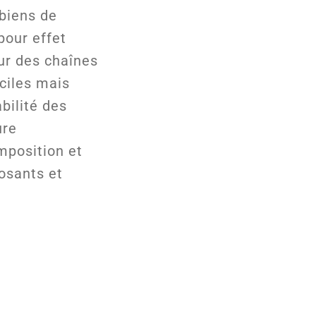
biens de
our effet
ur des chaînes
iciles mais
bilité des
ure
mposition et
osants et