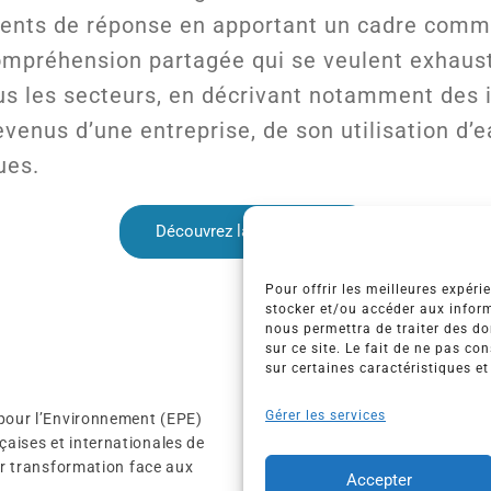
ments de réponse en apportant un cadre commu
mpréhension partagée qui se veulent exhausti
us les secteurs, en décrivant notamment des 
revenus d’une entreprise, de son utilisation d’
ues.
Découvrez la publication
Pour offrir les meilleures expéri
stocker et/ou accéder aux inform
nous permettra de traiter des d
sur ce site. Le fait de ne pas co
sur certaines caractéristiques et
Gérer les services
 pour l’Environnement (EPE)
L’association EP
aises et internationales de
Nos membres
eur transformation face aux
Accepter
Travaux & Public