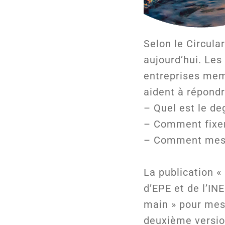
Selon le Circula
aujourd’hui. Les
entreprises mem
aident à répondr
– Quel est le de
– Comment fixer 
– Comment mesur
La publication «
d’EPE et de l’IN
main » pour mesu
deuxième version