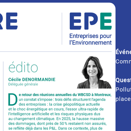
Évén
Comm
Quest
Pollu
place